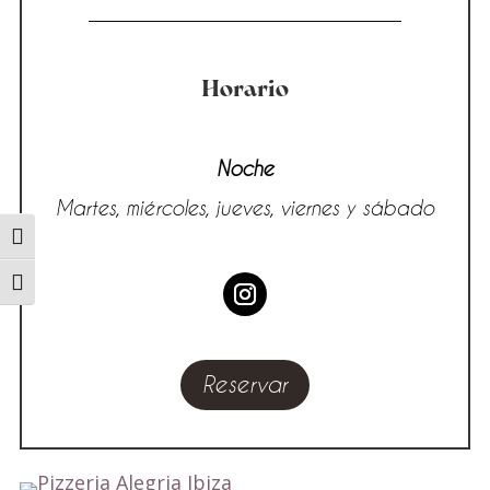
Horario
Noche
Martes, miércoles, jueves, viernes y sábado
Alternar alto contraste
Alternar tamaño de letra
Reservar