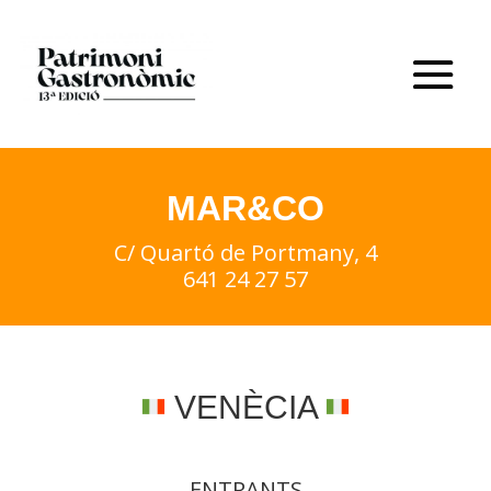
MAR&CO
C/ Quartó de Portmany, 4
641 24 27 57
VENÈCIA
ENTRANTS