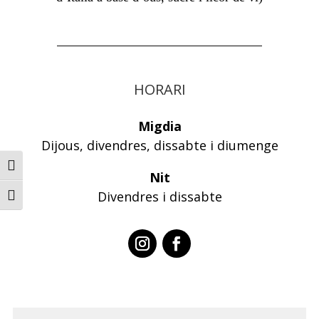
HORARI
Migdia
Dijous, divendres, dissabte i diumenge
Toggle High Contrast
Nit
Divendres i dissabte
Toggle Font size