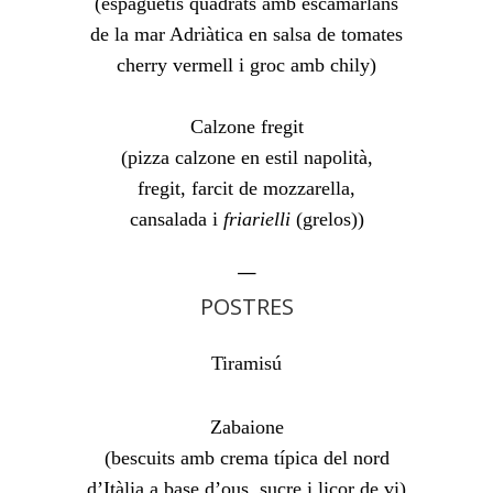
(espaguetis quadrats amb escamarlans

de la mar Adriàtica en salsa de tomates
Calzone fregit

(pizza calzone en estil napolità,

fregit, farcit de mozzarella,

cansalada i 
friarielli
 (grelos))
—
POSTRES
Zabaione

(bescuits amb crema típica del nord

d’Itàlia a base d’ous, sucre i licor de vi)