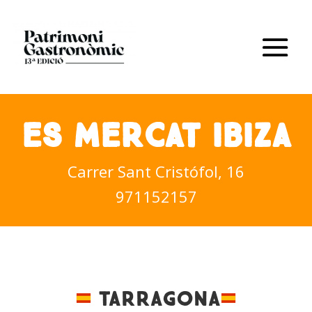
ES MERCAT IBIZA
Carrer Sant Cristófol, 16
971152157
TARRAGONA