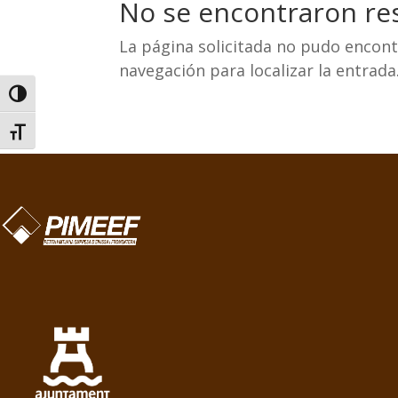
No se encontraron re
La página solicitada no pudo encontr
navegación para localizar la entrada
Alternar alto contraste
Alternar tamaño de letra